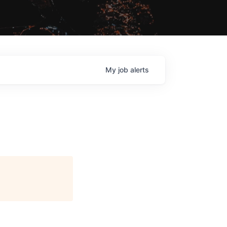
My
job
alerts