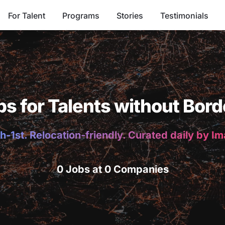
For Talent
Programs
Stories
Testimonials
bs for Talents without Bord
h-1st. Relocation-friendly. Curated daily by I
0 Jobs at 0 Companies