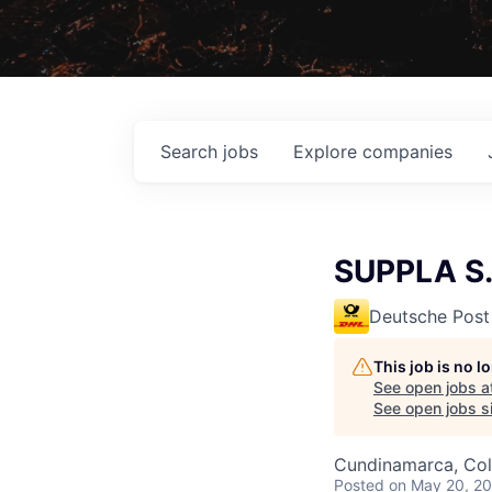
Search
jobs
Explore
companies
SUPPLA S
Deutsche Post
This job is no 
See open jobs a
See open jobs si
Cundinamarca, Co
Posted
on May 20, 2