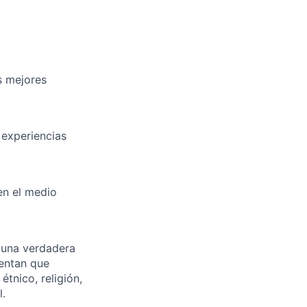
s mejores
 experiencias
en el medio
 una verdadera
ientan que
tnico, religión,
l.