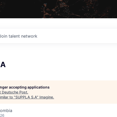
Join talent network
.A
longer accepting applications
t
Deutsche Post
.
milar to "
SUPPLA S.A
"
Imagine
.
lombia
026