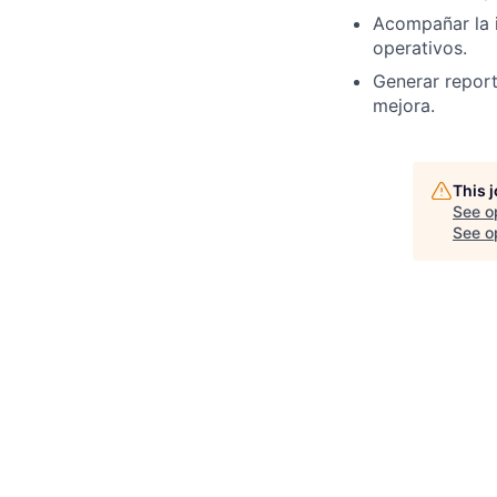
Acompañar la 
operativos.
Generar report
mejora.
This 
See o
See op