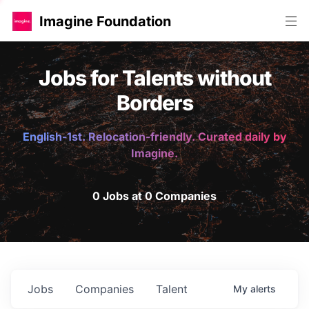
Imagine Foundation
Jobs for Talents without
Borders
English-1st. Relocation-friendly. Curated daily by
Imagine.
0 Jobs at 0 Companies
Jobs
Companies
Talent
My
alerts