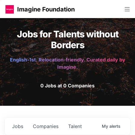
Imagine Foundation
Jobs for Talents without
Borders
English-1st. Relocation-friendly. Curated daily by
Imagine.
0 Jobs at 0 Companies
Jobs
Companies
Talent
My
alerts