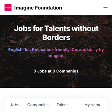
Imagine Foundation
Jobs for Talents without
Borders
English-1st. Relocation-friendly. Curated daily by
Imagine.
0 Jobs at 0 Companies
Jobs
Companies
Talent
My
alerts