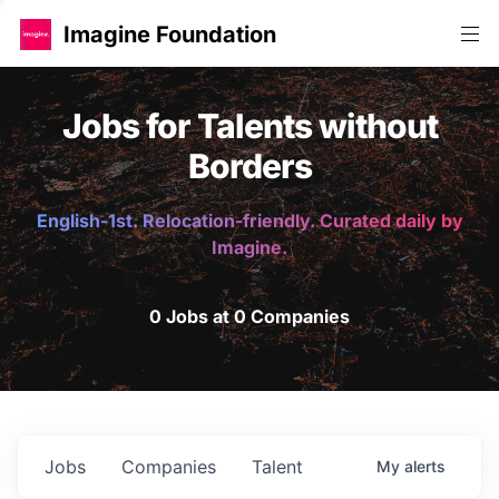
Imagine Foundation
Jobs for Talents without
Borders
English-1st. Relocation-friendly. Curated daily by
Imagine.
0 Jobs at 0 Companies
Jobs
Companies
Talent
My
alerts