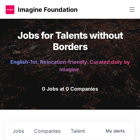
Imagine Foundation
Jobs for Talents without
Borders
English-1st. Relocation-friendly. Curated daily by
Imagine.
0 Jobs at 0 Companies
Jobs
Companies
Talent
My
alerts