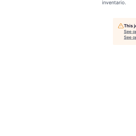
inventario.
This 
See o
See op