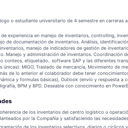
logo o estudiante universitario de 4 semestre en carreras a
de experiencia en manejo de inventarios, controlling, invent
ejo de documentación de inventarios. Análisis, identificació
 inventarios, manejo de indicadores de gestión de inventari
. Manejo y administración de inventarios. Coordinación d
o conteos, etiquetado.. software SAP y las diferentes trans
 las únicas): MIGO, Traslado de mercancía, Movimiento de m
más de lo anterior el colaborador debe tener conocimient
inámica y formulas básicas), Outlook (envío y respuesta a 
ligrafía, BPM y BPD. Deseable con conocimiento en PowerB
ades
coherencia de los inventarios del centro logístico u operac
planteados por la Compañía y satisfaciendo las necesidades 
gramación de los inventarios selectivos, diarios o cíclicos 