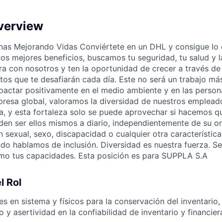
verview
as Mejorando Vidas Conviértete en un DHL y consigue lo e
 los mejores beneficios, buscamos tu seguridad, tu salud y la
ra con nosotros y ten la oportunidad de crecer a través de
etos que te desafiarán cada día. Este no será un trabajo más
actar positivamente en el medio ambiente y en las person
esa global, valoramos la diversidad de nuestros emplea
a, y esta fortaleza solo se puede aprovechar si hacemos q
en ser ellos mismos a diario, independientemente de su or
ón sexual, sexo, discapacidad o cualquier otra característic
do hablamos de inclusión. Diversidad es nuestra fuerza. Se
imo tus capacidades. Esta posición es para SUPPLA S.A
l Rol
es en sistema y físicos para la conservación del inventario,
 y asertividad en la confiabilidad de inventario y financie