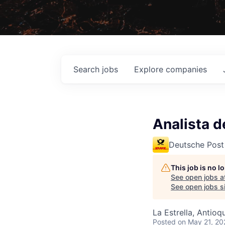
Search
jobs
Explore
companies
Analista d
Deutsche Post
This job is no 
See open jobs a
See open jobs si
La Estrella, Antioq
Posted
on May 21, 20