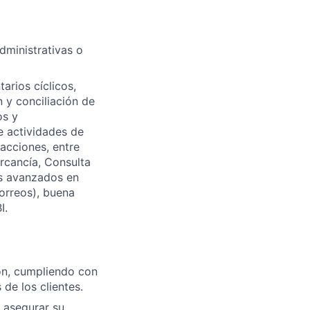
dministrativas o
arios cíclicos,
n y conciliación de
os y
e actividades de
acciones, entre
ercancía, Consulta
os avanzados en
correos), buena
I.
ión, cumpliendo con
de los clientes.
y asegurar su