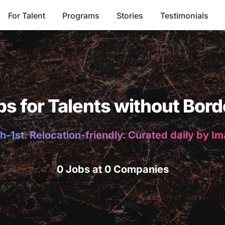
For Talent
Programs
Stories
Testimonials
bs for Talents without Bord
h-1st. Relocation-friendly. Curated daily by I
0 Jobs at 0 Companies