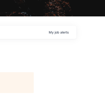
My
job
alerts