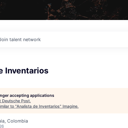
Join talent network
e Inventarios
longer accepting applications
t
Deutsche Post
.
milar to "
Analista de Inventarios
"
Imagine
.
uia, Colombia
26