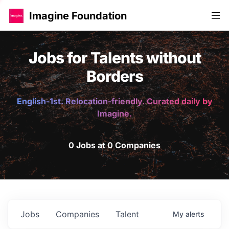
Imagine Foundation
Jobs for Talents without
Borders
English-1st. Relocation-friendly. Curated daily by
Imagine.
0 Jobs at 0 Companies
Jobs
Companies
Talent
My
alerts