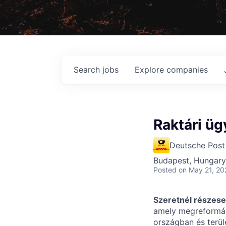
Search
jobs
Explore
companies
Raktári üg
Deutsche Post
Budapest, Hungary
Posted
on May 21, 20
Szeretnél részese 
amely megreformál
országban és terül