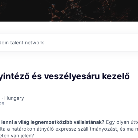
Join talent network
yintéző és veszélyesáru kezelő
 · Hungary
26
lenni a világ legnemzetközibb vállalatának?
Egy olyan úttö
ta a határokon átnyúló expressz szállítmányozást, és ma 
eten van jelen?