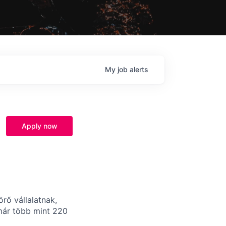
My
job
alerts
Apply now
rő vállalatnak,
már több mint 220