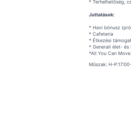
* Terhelhetőség, c
Juttatások:
* Havi bónusz (pró
* Cafeteria
* Étkezési támoga
* Generali élet- és
*All You Can Move 
Műszak: H-P:17:00