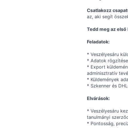
Csatlakozz csapat
az, aki segít össze
Tedd meg az első l
Feladatok:
* Veszélyesáru kül
* Adatok rögzítése
* Export küldemény
adminisztratív te
* Küldemények adata
* Szkenner és DHL
Elvárások:
* Veszélyesáru kez
tanulmányi szerződ
* Pontosság, preciz