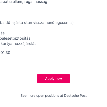
sapatszellem, rugalmasság
baidő lejárta után visszamenőlegesen is)
tás
 balesetbiztosítás
kártya hozzájárulás
-01:30
Apply now
See more open positions at
Deutsche Post