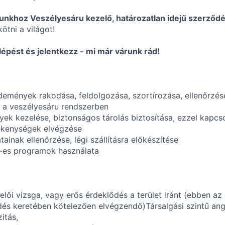
unkhoz Veszélyesáru kezelő, határozatlan idejű szerződé
kötni a világot!
épést és jelentkezz - mi már várunk rád!
demények rakodása, feldolgozása, szortírozása, ellenőrzés
 a veszélyesáru rendszerben
ek kezelése, biztonságos tárolás biztosítása, ezzel kapcs
vékenységek elvégzése
inak ellenőrzése, légi szállításra előkészítése
-es programok használata
elői vizsga, vagy erős érdeklődés a terület iránt (ebben az
és keretében kötelezően elvégzendő)Társalgási szintű ang
itás,