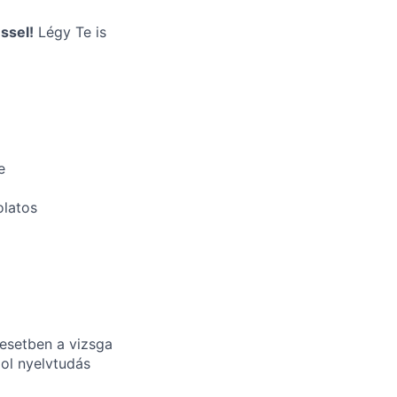
ssel!
Légy Te is
e
olatos
 esetben a vizsga
ol nyelvtudás