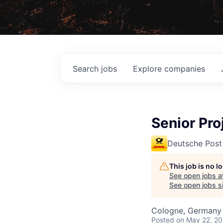
Search
jobs
Explore
companies
Senior Pr
Deutsche Post
This job is no 
See open jobs a
See open jobs si
Cologne, Germany
Posted
on May 22, 2