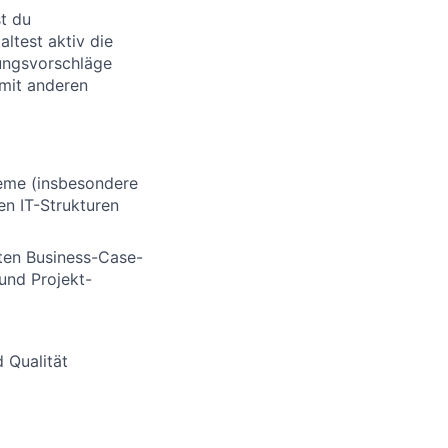
t du
ltest aktiv die
rungsvorschläge
mit anderen
teme (insbesondere
n IT-Strukturen
ten Business-Case-
und Projekt-
d Qualität