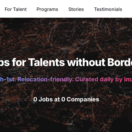
For Talent
Programs
Stories
Testimonials
bs for Talents without Bord
h-1st. Relocation-friendly. Curated daily by I
0 Jobs at 0 Companies