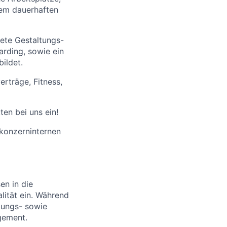
inem dauerhaften
nete Gestaltungs-
arding, sowie ein
ildet.
erträge, Fitness,
en bei uns ein!
 konzerninternen
en in die
alität ein. Während
lungs- sowie
gement.