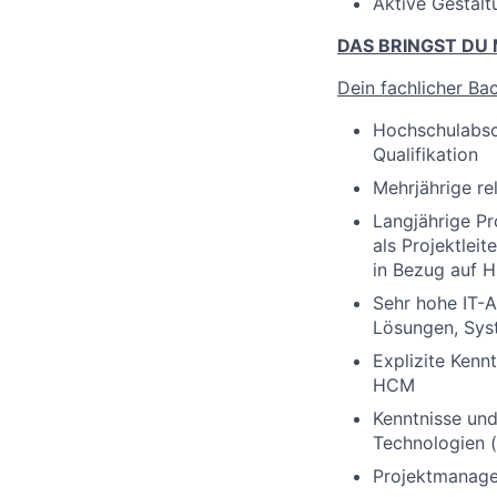
Aktive Gestalt
DAS BRINGST DU 
Dein fachlicher Ba
Hochschulabsch
Qualifikation
Mehrjährige re
Langjährige Pr
als Projektlei
in Bezug auf 
Sehr hohe IT-A
Lösungen, Syst
Explizite Ken
HCM
Kenntnisse und
Technologien (
Projektmanagem