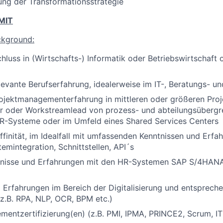
ung der Transformationsstrategie
MIT
ckground:
luss in (Wirtschafts-) Informatik oder Betriebswirtschaft 
levante Berufserfahrung, idealerweise im IT-, Beratungs- 
ojektmanagementerfahrung in mittleren oder größeren Proj
ter oder Workstreamlead von prozess- und abteilungsübergr
HR-Systeme oder im Umfeld eines Shared Services Centers
ffinität, im Idealfall mit umfassenden Kenntnissen und Erfa
emintegration, Schnittstellen, API´s
ntnisse und Erfahrungen mit den HR-Systemen SAP S/4HANA
 Erfahrungen im Bereich der Digitalisierung und entsprech
z.B. RPA, NLP, OCR, BPM etc.)
entzertifizierung(en) (z.B. PMI, IPMA, PRINCE2, Scrum, IT