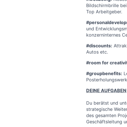
Bildschirmbrille b
Top Arbeitgeber.
#personaldevelop
und Entwicklungsmö
konzerninternes Ce
#discounts:
Attrak
Autos etc.
#room for creativi
#groupbenefits:
Le
Posterholungswerk,
DEINE AUFGABEN
Du berätst und unt
strategische Weiter
des gesamten Proje
Geschäftsleitung u