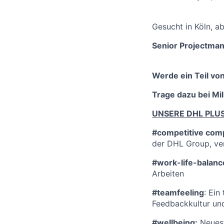
Gesucht in Köln, ab
Senior Projectma
Werde ein Teil vo
Trage dazu bei Mi
UNSERE DHL PLU
#competitive com
der DHL Group, ve
#work-life-balanc
Arbeiten
#teamfeeling
: Ein
Feedbackkultur und
#wellbeing:
Neuest