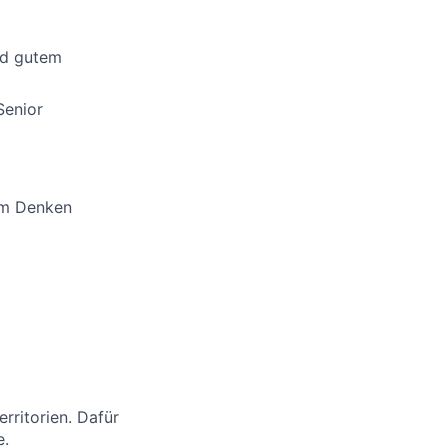
nd gutem
Senior
em Denken
rritorien. Dafür
e.