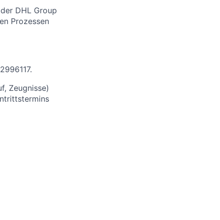
s, der DHL Group
len Prozessen
 2996117.
uf, Zeugnisse)
trittstermins