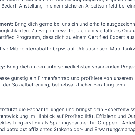
ei Bedarf, Anstellung in einem sicheren Arbeitsumfeld bei e
ment:
Bring dich gerne bei uns ein und erhalte ausgezeich
glichkeiten. Zu Beginn erwartet dich ein vielfältiges Onbo
rtified Programm, dass dich zu einem Certified Expert ausb
tive Mitarbeiterrabatte bspw. auf Urlaubsreisen, Mobilfunkv
ty:
Bring dich in den unterschiedlichsten spannenden Projekt
ase günstig ein Firmenfahrrad und profitiere von unserem
 der Sozialbetreuung, betriebsärztlicher Beratung uvm.
erstützt die Fachabteilungen und bringst dein Expertenwiss
entwicklung im Hinblick auf Profitabilität, Effizienz und Qu
ktes fungierst du als Sparringspartner für Gruppen-, Abtei
nd betreibst effizientes Stakeholder- und Erwartungsmana