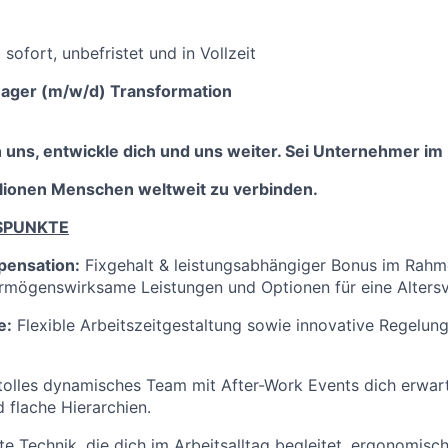
 sofort, unbefristet und in Vollzeit
nager (m/w/d) Transformation
n uns, entwickle dich und uns weiter. Sei Unternehmer i
llionen Menschen weltweit zu verbinden.
SPUNKTE
pensation:
Fixgehalt & leistungsabhängiger Bonus im Rah
rmögenswirksame Leistungen und Optionen für eine Alters
e:
Flexible Arbeitszeitgestaltung sowie innovative Regelu
 tolles dynamisches Team mit After-Work Events dich erwart
 flache Hierarchien.
e Technik, die dich im Arbeitsalltag begleitet, ergonomisch