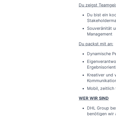
Du zeigst Teamgeis
Du bist ein k
Stakeholderm
Souveränität 
Management
Du packst mit an:
Dynamische Pe
Eigenverantwor
Ergebnisorient
Kreativer und
Kommunikation
Mobil, zeitlich
WER WIR SIND
DHL Group besc
benötigen wir