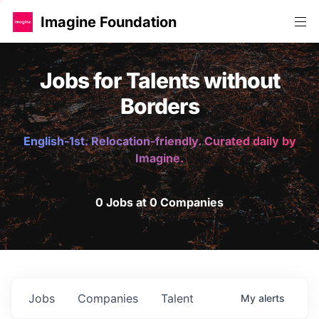
Imagine Foundation
Jobs for Talents without
Borders
English-1st. Relocation-friendly. Curated daily by
Imagine.
0 Jobs at 0 Companies
Jobs
Companies
Talent
My
alerts