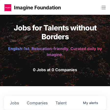
Imagine Foundation
Jobs for Talents without
Borders
English-1st. Relocation-friendly. Curated daily by
Imagine.
0 Jobs at 0 Companies
Jobs
Companies
Talent
My
alerts