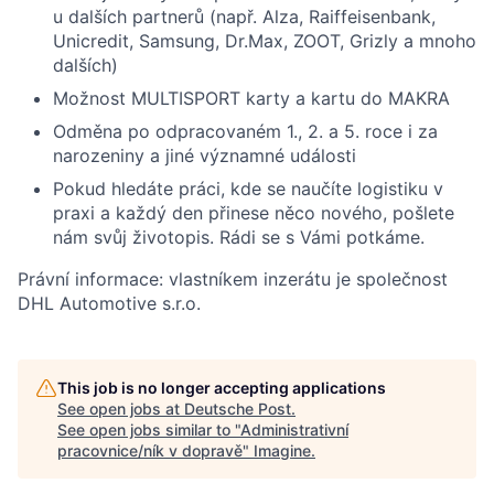
u dalších partnerů (např. Alza, Raiffeisenbank,
Unicredit, Samsung, Dr.Max, ZOOT, Grizly a mnoho
dalších)
Možnost MULTISPORT karty a kartu do MAKRA
Odměna po odpracovaném 1., 2. a 5. roce i za
narozeniny a jiné významné události
Pokud hledáte práci, kde se naučíte logistiku v
praxi a každý den přinese něco nového, pošlete
nám svůj životopis. Rádi se s Vámi potkáme.
Právní informace: vlastníkem inzerátu je společnost
DHL Automotive s.r.o.
This job is no longer accepting applications
See open jobs at
Deutsche Post
.
See open jobs similar to "
Administrativní
pracovnice/ník v dopravě
"
Imagine
.