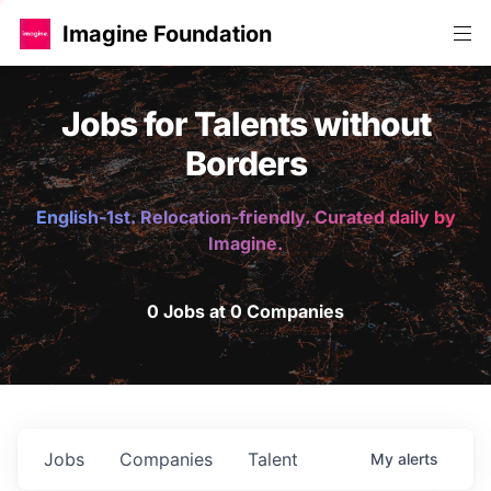
Imagine Foundation
Jobs for Talents without
Borders
English-1st. Relocation-friendly. Curated daily by
Imagine.
0 Jobs at 0 Companies
Jobs
Companies
Talent
My
alerts