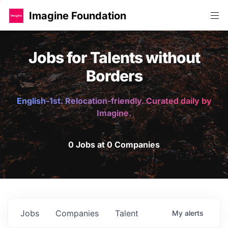
Imagine Foundation
Jobs for Talents without
Borders
English-1st. Relocation-friendly. Curated daily by
Imagine.
0 Jobs at 0 Companies
Jobs
Companies
Talent
My
alerts