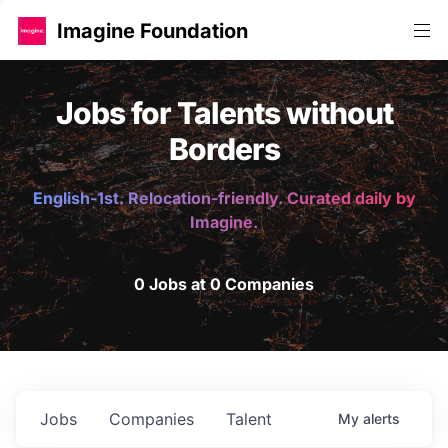
Imagine Foundation
Jobs for Talents without
Borders
English-1st. Relocation-friendly. Curated daily by
Imagine.
0 Jobs at 0 Companies
Jobs
Companies
Talent
My
alerts