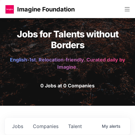
Imagine Foundation
Jobs for Talents without
Borders
English-1st. Relocation-friendly. Curated daily by
Imagine.
0 Jobs at 0 Companies
Jobs
Companies
Talent
My
alerts