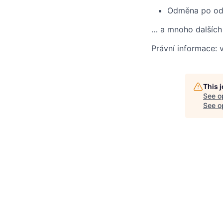
Odměna po odpr
… a mnoho dalších
Právní informace: 
This 
See o
See op