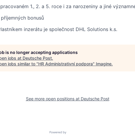
acovaném 1., 2. a 5. roce i za narozeniny a jiné významné
 příjemných bonusů
vlastníkem inzerátu je společnost DHL Solutions k.s.
job is no longer accepting applications
pen jobs at
Deutsche Post
.
en jobs similar to "
HR Administrativní podpora
"
Imagine
.
See more open positions at
Deutsche Post
Powered by Getro.com