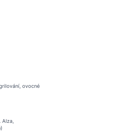
grilování, ovocné
 Alza,
h)