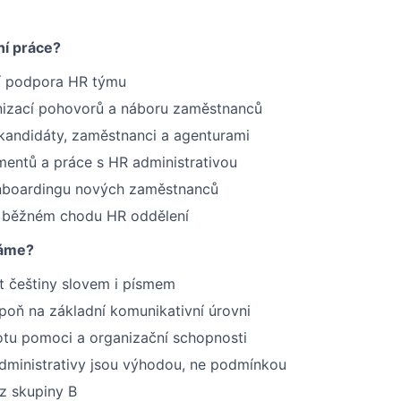
ní práce?
ní podpora HR týmu
izací pohovorů a náboru zaměstnanců
kandidáty, zaměstnanci a agenturami
mentů a práce s HR administrativou
nboardingu nových zaměstnanců
 běžném chodu HR oddělení
váme?
t češtiny slovem i písmem
spoň na základní komunikativní úrovni
otu pomoci a organizační schopnosti
dministrativy jsou výhodou, ne podmínkou
z skupiny B