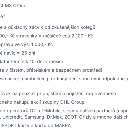
st MS Office
me?
e a důkladný zácvik od zkušenějších kolegů
00,- Kč stravenky = měsíčně cca 2 100,- Kč
opravu ve výši 1 000,- Kč
é navíc = 25 dní
atní termín k 10. dni v měsíci
te v čistém, přátelském a bezpečném prostředí
tnance: teambuilding, rodinný den, sportovní odpoledne, 
ěvek na penzijní připojištění a pojištění odpovědnosti
ného nákupu akcií skupiny DHL Group
 od operátorů O2 a T-Mobile, slevy u dalších partnerů (např.
, Unicredit, Samsung, Dr.Max, ZOOT, Grizly a mnoho dalšíc
ISPORT karty a kartu do MAKRA