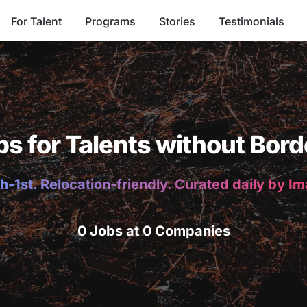
For Talent
Programs
Stories
Testimonials
bs for Talents without Bord
h-1st. Relocation-friendly. Curated daily by I
0 Jobs at 0 Companies