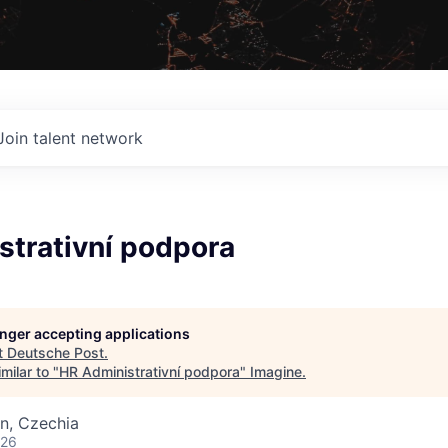
Join talent network
strativní podpora
longer accepting applications
t
Deutsche Post
.
milar to "
HR Administrativní podpora
"
Imagine
.
n, Czechia
026