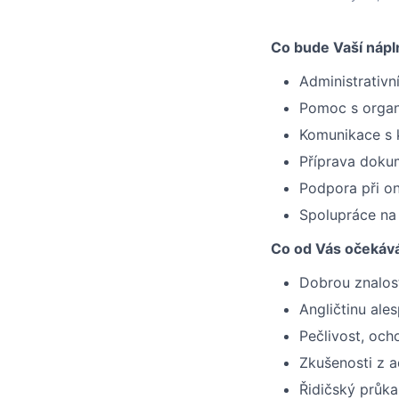
Co bude Vaší nápl
Administrativ
Pomoc s organ
Komunikace s 
Příprava doku
Podpora při o
Spolupráce na
Co od Vás očeká
Dobrou znalos
Angličtinu ale
Pečlivost, och
Zkušenosti z a
Řidičský průka