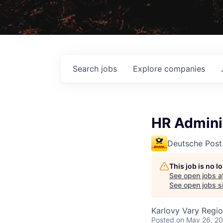
Search
jobs
Explore
companies
HR Admini
Deutsche Post
This job is no 
See open jobs a
See open jobs si
Karlovy Vary Regio
Posted
on May 26, 2