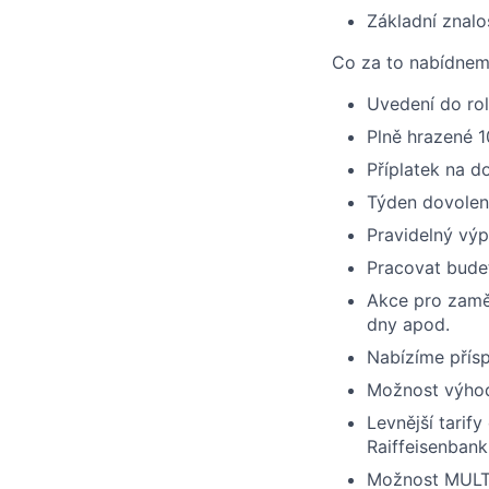
Základní znalo
Co za to nabídne
Uvedení do rol
Plně hrazené 1
Příplatek na d
Týden dovolen
Pravidelný výpl
Pracovat bude
Akce pro zaměs
dny apod.
Nabízíme přísp
Možnost výhod
Levnější tarify
Raiffeisenbank
Možnost MULT