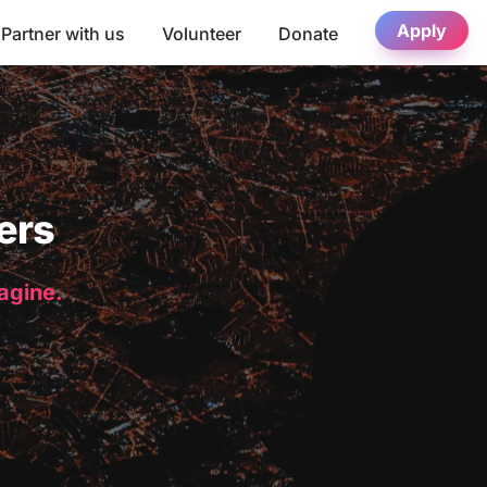
Apply
Partner with us
Volunteer
Donate
ers
magine.