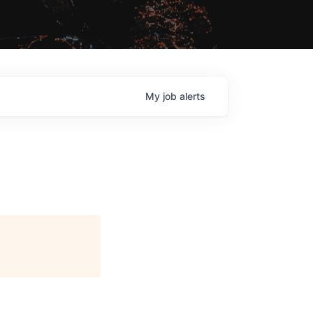
My
job
alerts