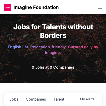
Imagine Foundation
Jobs for Talents without
Borders
English-1st. Relocation-friendly. Curated daily by
Imagine.
0 Jobs at 0 Companies
Jobs
Companies
Talent
My
alerts