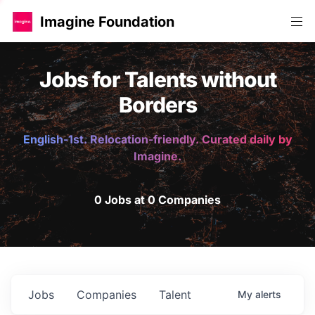
Imagine Foundation
Jobs for Talents without
Borders
English-1st. Relocation-friendly. Curated daily by
Imagine.
0 Jobs at 0 Companies
Jobs
Companies
Talent
My
alerts