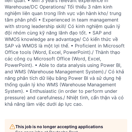
liên quan. • Min 3 years relevant experience in
Warehouse/DC Operations/ Tối thiểu 3 năm kinh
nghiệm liên quan trong lĩnh vực vận hành kho/ trung
tâm phân phối • Experienced in team management
with strong leadership skill/ Có kinh nghiệm quản lý
đội nhóm cùng kỹ năng lãnh đạo tốt. • SAP and
WMOS knowledge are advantage/ Có kiến thức về
SAP và WMOS là một lợi thế. • Proficient in Microsoft
Office tools (Word, Excel, PowerPoint)./ Thành thạo
các công cụ Microsoft Office (Word, Excel,
PowerPoint). • Able to data analysis using Power BI,
and WMS (Warehouse Management System)./ Có khả
năng phân tích dữ liệu bằng Power BI và sử dụng hệ
thống quản lý kho WMS (Warehouse Management
System). • Enthusiastic (in order to perform under
pressure) and carefulness./ Nhiệt tình, cẩn thận và có
khả năng làm việc dưới áp lực cao.
This job is no longer accepting applications