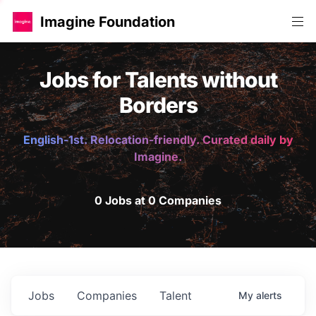
Imagine Foundation
Jobs for Talents without
Borders
English-1st. Relocation-friendly. Curated daily by
Imagine.
0 Jobs at 0 Companies
Jobs
Companies
Talent
My
alerts