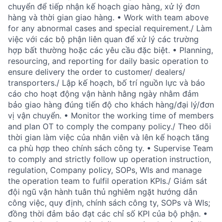
chuyển để tiếp nhận kế hoạch giao hàng, xử lý đơn
hàng và thời gian giao hàng. • Work with team above
for any abnormal cases and special requirement./ Làm
việc với các bộ phận liên quan để xử lý các trường
hợp bất thường hoặc các yêu cầu đặc biệt. • Planning,
resourcing, and reporting for daily basic operation to
ensure delivery the order to customer/ dealers/
transporters./ Lập kế hoạch, bố trí nguồn lực và báo
cáo cho hoạt động vận hành hằng ngày nhằm đảm
bảo giao hàng đúng tiến độ cho khách hàng/đại lý/đơn
vị vận chuyển. • Monitor the working time of members
and plan OT to comply the company policy./ Theo dõi
thời gian làm việc của nhân viên và lên kế hoạch tăng
ca phù hợp theo chính sách công ty. • Supervise Team
to comply and strictly follow up operation instruction,
regulation, Company policy, SOPs, WIs and manage
the operation team to fulfil operation KPIs./ Giám sát
đội ngũ vận hành tuân thủ nghiêm ngặt hướng dẫn
công việc, quy định, chính sách công ty, SOPs và WIs;
đồng thời đảm bảo đạt các chỉ số KPI của bộ phận. •