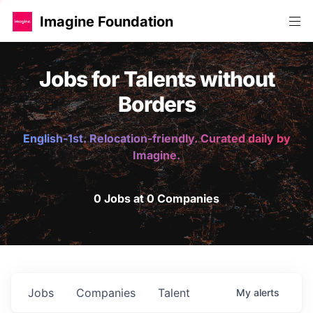
Imagine Foundation
Jobs for Talents without
Borders
English-1st. Relocation-friendly. Curated daily by
Imagine.
0 Jobs at 0 Companies
Jobs
Companies
Talent
My
alerts