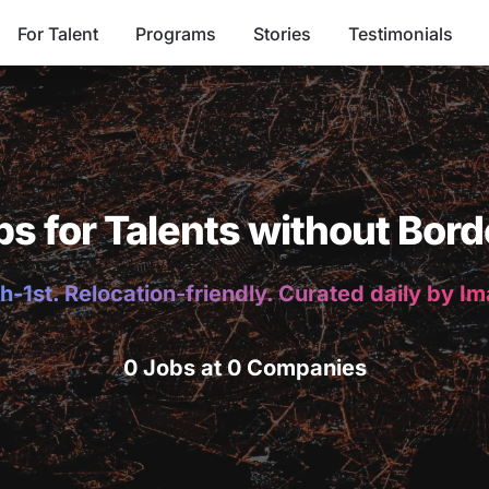
For Talent
Programs
Stories
Testimonials
bs for Talents without Bord
h-1st. Relocation-friendly. Curated daily by I
0 Jobs at 0 Companies