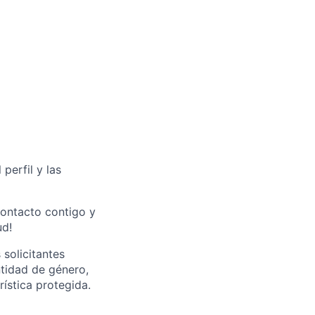
perfil y las
contacto contigo y
ud!
solicitantes
entidad de género,
ística protegida.