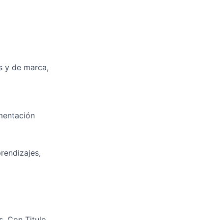
s y de marca,
mentación
prendizajes,
s, Con Titulo