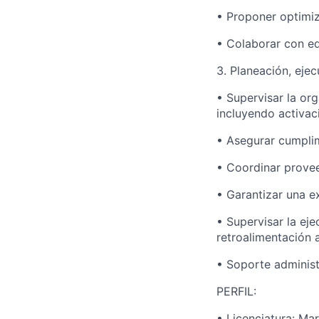
• Proponer optimiz
• Colaborar con e
3. Planeación, eje
• Supervisar la or
incluyendo activac
• Asegurar cumplim
• Coordinar provee
• Garantizar una e
• Supervisar la eje
retroalimentación 
• Soporte administ
PERFIL:
• Licenciatura: Ma