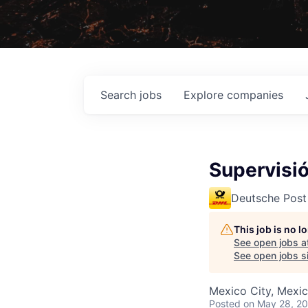
Search
jobs
Explore
companies
Supervisi
Deutsche Post
This job is no 
See open jobs a
See open jobs si
Mexico City, Mexi
Posted
on May 28, 2