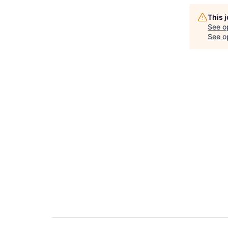
This 
See o
See op