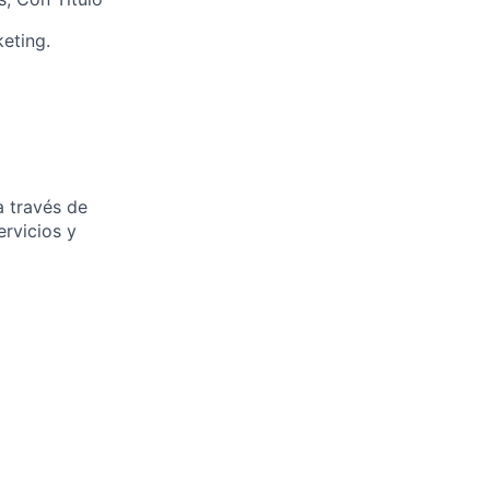
eting.
a través de
rvicios y