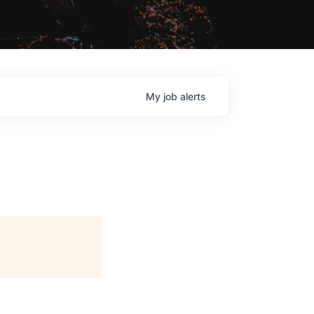
My
job
alerts