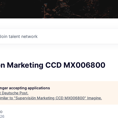
Join talent network
ón Marketing CCD MX006800
longer accepting applications
t
Deutsche Post
.
milar to "
Supervisión Marketing CCD MX006800
"
Imagine
.
co
026