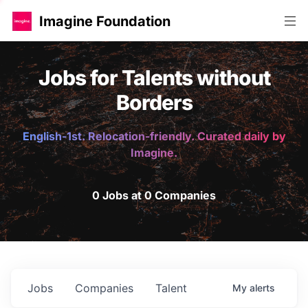
Imagine Foundation
Jobs for Talents without
Borders
English-1st. Relocation-friendly. Curated daily by
Imagine.
0 Jobs at 0 Companies
Jobs
Companies
Talent
My
alerts