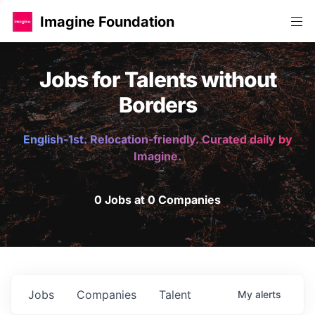
Imagine Foundation
Jobs for Talents without
Borders
English-1st. Relocation-friendly. Curated daily by
Imagine.
0 Jobs at 0 Companies
Jobs
Companies
Talent
My
alerts