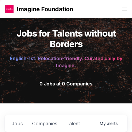
Imagine Foundation
Jobs for Talents without
Borders
English-1st. Relocation-friendly. Curated daily by
Imagine.
0 Jobs at 0 Companies
Jobs
Companies
Talent
My
alerts