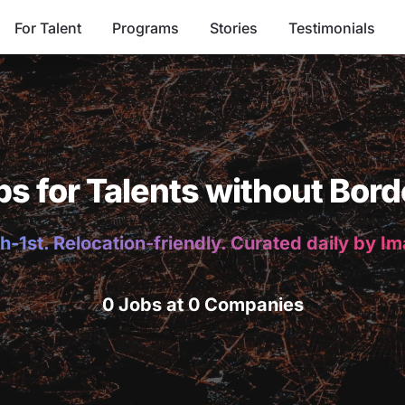
For Talent
Programs
Stories
Testimonials
bs for Talents without Bord
h-1st. Relocation-friendly. Curated daily by I
0 Jobs at 0 Companies