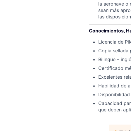
la aeronave o 
sean más aprop
las disposicio
Conocimientos, Ha
Licencia de Pi
Copia sellada 
Bilingüe – ingl
Certificado mé
Excelentes rel
Habilidad de a
Disponibilidad
Capacidad para
que deben apli