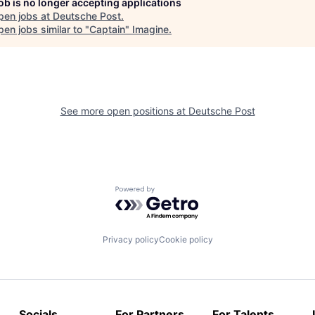
job is no longer accepting applications
pen jobs at
Deutsche Post
.
en jobs similar to "
Captain
"
Imagine
.
See more open positions at
Deutsche Post
Powered by Getro.com
Privacy policy
Cookie policy
Socials
For Partners
For Talents