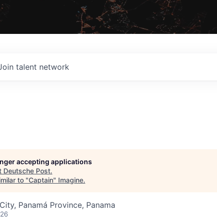
Join talent network
longer accepting applications
t
Deutsche Post
.
milar to "
Captain
"
Imagine
.
City, Panamá Province, Panama
026