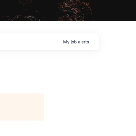
My
job
alerts