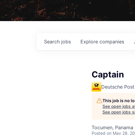
Search
jobs
Explore
companies
Captain
Deutsche Post
This job is no 
See open jobs a
See open jobs si
Tocumen, Panama 
Posted
on May 28, 2