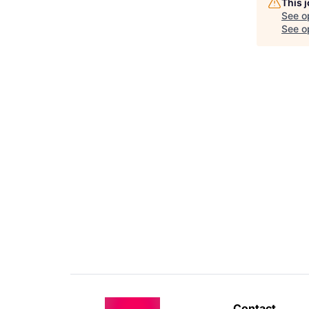
This 
See o
See op
Contact 