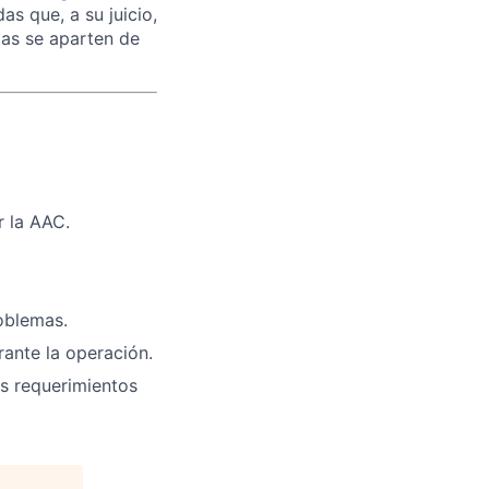
s que, a su juicio,
tas se aparten de
r la AAC.
oblemas.
rante la operación.
s requerimientos