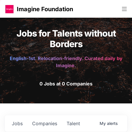
Imagine Foundation
Jobs for Talents without
Borders
English-1st. Relocation-friendly. Curated daily by
Imagine.
0 Jobs at 0 Companies
Jobs
Companies
Talent
My
alerts