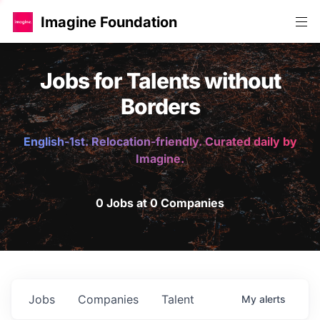
Imagine Foundation
Jobs for Talents without
Borders
English-1st. Relocation-friendly. Curated daily by
Imagine.
0 Jobs at 0 Companies
Jobs
Companies
Talent
My
alerts