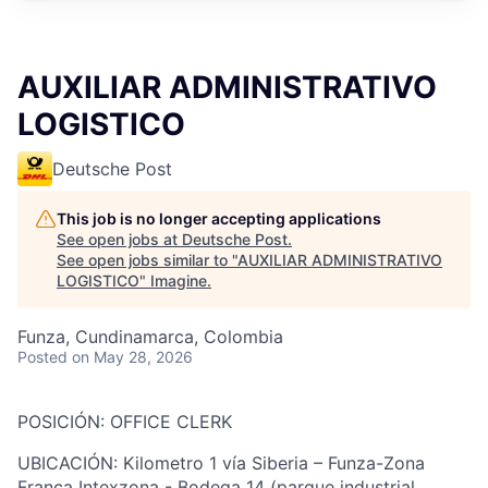
AUXILIAR ADMINISTRATIVO
LOGISTICO
Deutsche Post
This job is no longer accepting applications
See open jobs at
Deutsche Post
.
See open jobs similar to "
AUXILIAR ADMINISTRATIVO
LOGISTICO
"
Imagine
.
Funza, Cundinamarca, Colombia
Posted
on May 28, 2026
POSICIÓN: OFFICE CLERK
UBICACIÓN: Kilometro 1 vía Siberia – Funza-Zona
Franca Intexzona - Bodega 14 (parque industrial