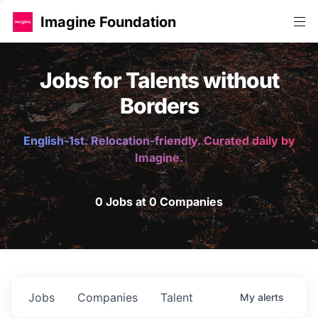
Imagine Foundation
Jobs for Talents without
Borders
English-1st. Relocation-friendly. Curated daily by
Imagine.
0 Jobs at 0 Companies
Jobs
Companies
Talent
My
alerts