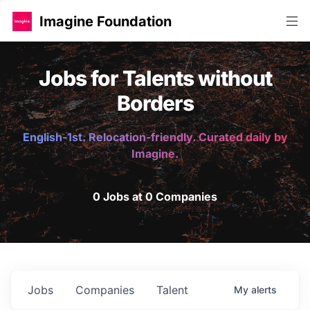
Imagine Foundation
Jobs for Talents without
Borders
English-1st. Relocation-friendly. Curated daily by
Imagine.
0 Jobs at 0 Companies
Jobs
Companies
Talent
My
alerts