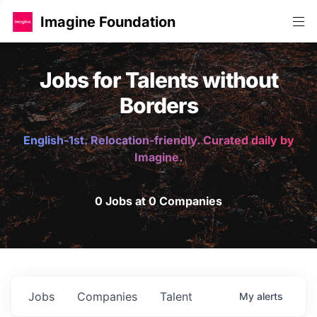
Imagine Foundation
Jobs for Talents without
Borders
English-1st. Relocation-friendly. Curated daily by
Imagine.
0 Jobs at 0 Companies
Jobs
Companies
Talent
My
alerts