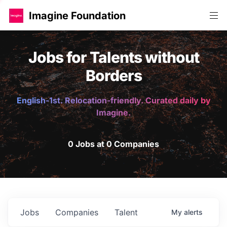
Imagine Foundation
Jobs for Talents without
Borders
English-1st. Relocation-friendly. Curated daily by
Imagine.
0 Jobs at 0 Companies
Jobs
Companies
Talent
My
alerts