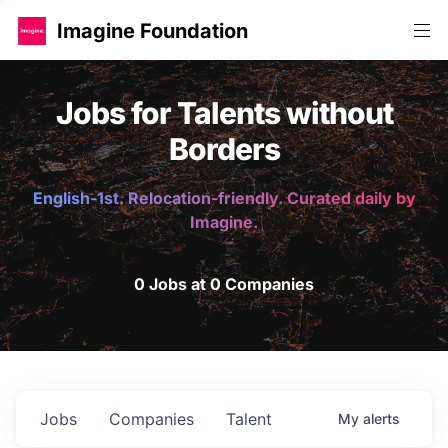
Imagine Foundation
Jobs for Talents without
Borders
English-1st. Relocation-friendly. Curated daily by
Imagine.
0 Jobs at 0 Companies
Jobs
Companies
Talent
My
alerts