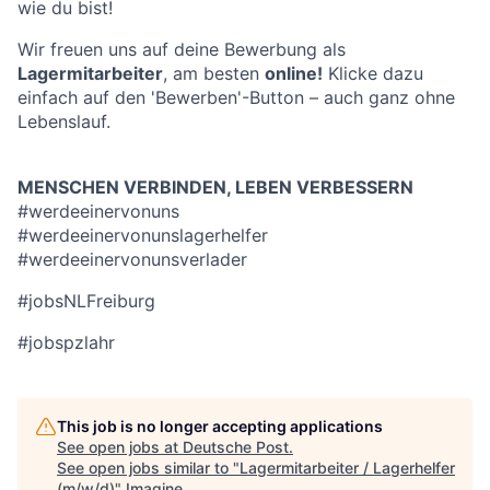
wie du bist!
Wir freuen uns auf deine Bewerbung als
Lagermitarbeiter
, am besten
online!
Klicke dazu
einfach auf den 'Bewerben'-Button – auch ganz ohne
Lebenslauf.
MENSCHEN VERBINDEN, LEBEN VERBESSERN
#werdeeinervonuns
#werdeeinervonunslagerhelfer
#werdeeinervonunsverlader
#jobsNLFreiburg
#jobspzlahr
This job is no longer accepting applications
See open jobs at
Deutsche Post
.
See open jobs similar to "
Lagermitarbeiter / Lagerhelfer
(m/w/d)
"
Imagine
.