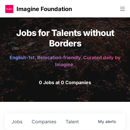
Imagine Foundation
Jobs for Talents without
Borders
English-1st. Relocation-friendly. Curated daily by
Imagine.
0 Jobs at 0 Companies
Jobs
Companies
Talent
My
alerts