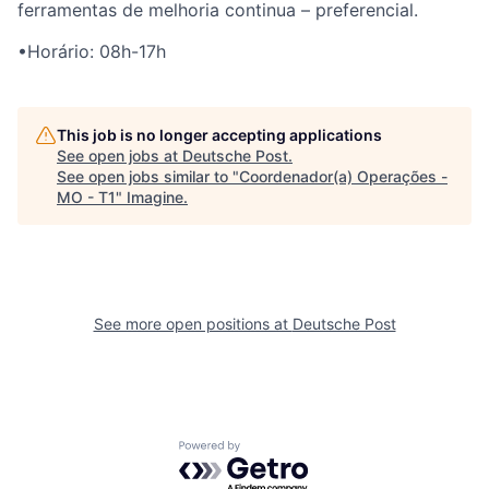
ferramentas de melhoria continua
– preferencial.
•
Horário:
08
h-
17
h
This job is no longer accepting applications
See open jobs at
Deutsche Post
.
See open jobs similar to "
Coordenador(a) Operações -
MO - T1
"
Imagine
.
See more open positions at
Deutsche Post
Powered by Getro.com