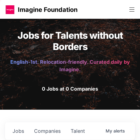
Imagine Foundation
Jobs for Talents without
Borders
English-1st. Relocation-friendly. Curated daily by
Imagine.
0 Jobs at 0 Companies
Jobs
Companies
Talent
My
alerts