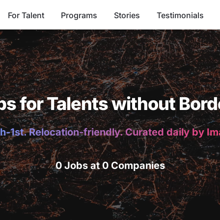
For Talent
Programs
Stories
Testimonials
bs for Talents without Bord
h-1st. Relocation-friendly. Curated daily by I
0 Jobs at 0 Companies