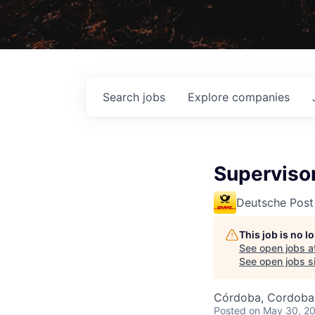
Search
jobs
Explore
companies
Superviso
Deutsche Post
This job is no 
See open jobs a
See open jobs si
Córdoba, Cordoba,
Posted
on May 30, 2