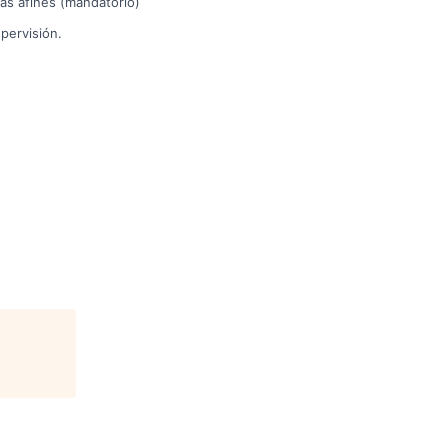
ras afines (mandatorio)
pervisión.