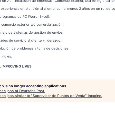
rio en Administración de Empresas, Comercio Exterior, Marketing o carre
experiencia en atención al cliente, con al menos 2 años en un rol de su
programas de PC (Word, Excel).
comercio exterior y/o comercialización.
nejo de sistemas de gestión de envíos.
ades de servicio al cliente y liderazgo.
olución de problemas y toma de decisiones.
 inglés.
 IMPROVING LIVES
job is no longer accepting applications
pen jobs at
Deutsche Post
.
en jobs similar to "
Supervisor de Puntos de Venta
"
Imagine
.