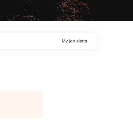
My
job
alerts