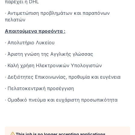
παρέχει η
DHL
·
Αντιμετώπιση προβλημάτων και παραπόνων
πελατών
Απαιτούμενα προσόντα
:
·
Απολυτήριο Λυκείου
·
Άριστη γνώση της Αγγλικής γλώσσας
·
Καλή χρήση Ηλεκτρονικών Υπολογιστών
·
Δεξιότητες Επικοινωνίας, προθυμία και ευγένεια
·
Πελατοκεντρική προσέγγιση
·
Ομαδικό πνεύμα και ευχάριστη προσωπικότητα
This job is no longer accepting applications