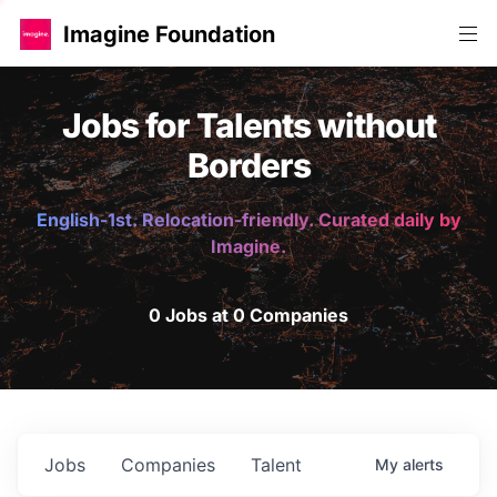
Imagine Foundation
Jobs for Talents without
Borders
English-1st. Relocation-friendly. Curated daily by
Imagine.
0 Jobs at 0 Companies
Jobs
Companies
Talent
My
alerts