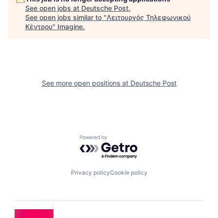
See open jobs at
Deutsche Post
.
See open jobs similar to "
Λειτουργός Τηλεφωνικού
Κέντρου
"
Imagine
.
See more open positions at
Deutsche Post
Powered by Getro.com
Privacy policy
Cookie policy