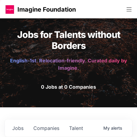
Imagine Foundation
Jobs for Talents without
Borders
English-1st. Relocation-friendly. Curated daily by
Imagine.
0 Jobs at 0 Companies
Jobs
Companies
Talent
My
alerts