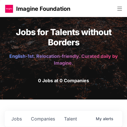
Imagine Foundation
Jobs for Talents without
Borders
English-1st. Relocation-friendly. Curated daily by
Imagine.
0 Jobs at 0 Companies
Jobs
Companies
Talent
My
alerts