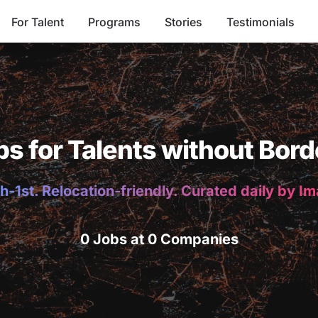
For Talent
Programs
Stories
Testimonials
bs for Talents without Bord
h-1st. Relocation-friendly. Curated daily by I
0 Jobs at 0 Companies