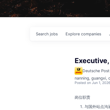
Search
jobs
Explore
companies
Executive
Deutsche Post
nanning, guangxi, 
Posted
on Jun 1, 202
岗位职责
与国外站点沟