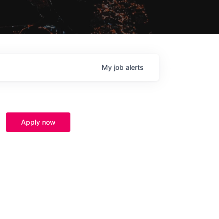
My
job
alerts
Apply now