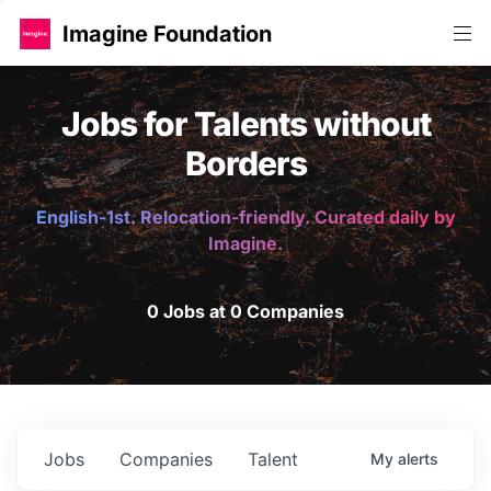
Imagine Foundation
Jobs for Talents without
Borders
English-1st. Relocation-friendly. Curated daily by
Imagine.
0 Jobs at 0 Companies
Jobs
Companies
Talent
My
alerts