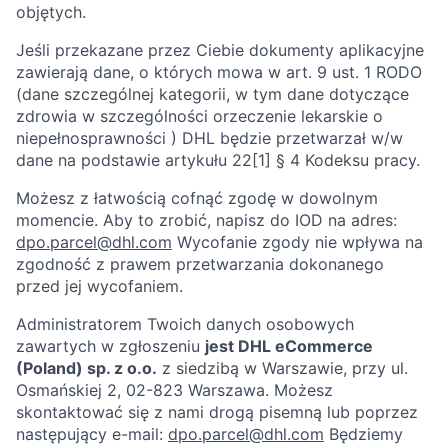
objętych.
Jeśli przekazane przez Ciebie dokumenty aplikacyjne
zawierają dane, o których mowa w art. 9 ust. 1 RODO
(dane szczególnej kategorii, w tym dane dotyczące
zdrowia w szczególności orzeczenie lekarskie o
niepełnosprawności ) DHL będzie przetwarzał w/w
dane na podstawie artykułu 22[1] § 4 Kodeksu pracy.
Możesz z łatwością cofnąć zgodę w dowolnym
momencie. Aby to zrobić, napisz do IOD na adres:
dpo.parcel@dhl.com
Wycofanie zgody nie wpływa na
zgodność z prawem przetwarzania dokonanego
przed jej wycofaniem.
Administratorem Twoich danych osobowych
zawartych w zgłoszeniu
jest DHL eCommerce
(Poland) sp. z o.o.
z siedzibą w Warszawie, przy ul.
Osmańskiej 2, 02-823 Warszawa. Możesz
skontaktować się z nami drogą pisemną lub poprzez
następujący e-mail:
dpo.parcel@dhl.com
Będziemy