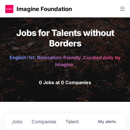
Imagine Foundation
Jobs for Talents without
Borders
English-1st. Relocation-friendly. Curated daily by
Imagine.
0 Jobs at 0 Companies
Jobs
Companies
Talent
My
alerts