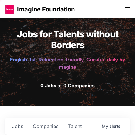
Imagine Foundation
Jobs for Talents without
Borders
English-1st. Relocation-friendly. Curated daily by
Imagine.
0 Jobs at 0 Companies
Jobs
Companies
Talent
My
alerts