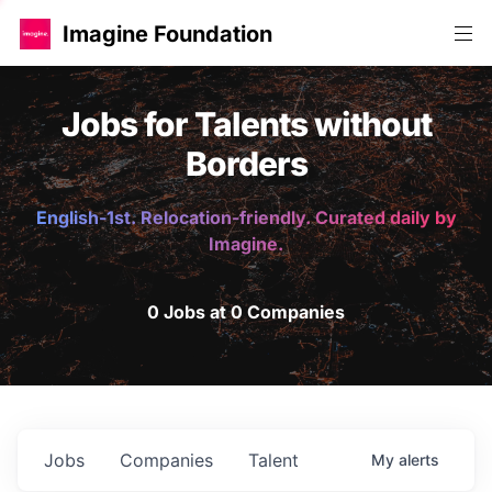
Imagine Foundation
Jobs for Talents without
Borders
English-1st. Relocation-friendly. Curated daily by
Imagine.
0 Jobs at 0 Companies
Jobs
Companies
Talent
My
alerts