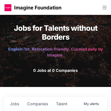
Imagine Foundation
Jobs for Talents without
Borders
English-1st. Relocation-friendly. Curated daily by
Imagine.
0 Jobs at 0 Companies
Jobs
Companies
Talent
My
alerts