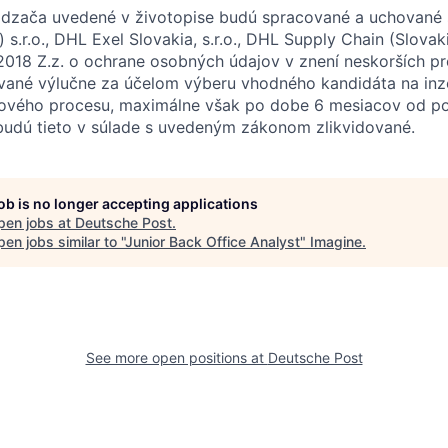
dzača uvedené v životopise budú spracované a uchované
) s.r.o., DHL Exel Slovakia, s.r.o., DHL Supply Chain (Slovaki
2018 Z.z. o ochrane osobných údajov v znení neskorších p
vané výlučne za účelom výberu vhodného kandidáta na inz
ového procesu, maximálne však po dobe 6 mesiacov od po
budú tieto v súlade s uvedeným zákonom zlikvidované.
job is no longer accepting applications
pen jobs at
Deutsche Post
.
en jobs similar to "
Junior Back Office Analyst
"
Imagine
.
See more open positions at
Deutsche Post