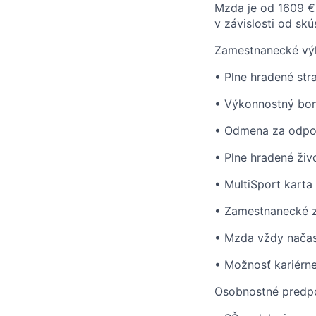
Mzda je od 1609 €
v závislosti od skú
Zamestnanecké výh
• Plne hradené str
• Výkonnostný bon
• Odmena za odpo
• Plne hradené ži
• MultiSport kart
• Zamestnanecké z
• Mzda vždy načas
• Možnosť kariérne
Osobnostné predpo