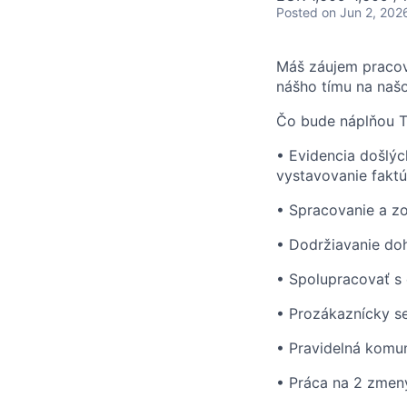
Posted
on Jun 2, 202
Máš záujem pracova
nášho tímu na našo
Čo bude náplňou Tv
• Evidencia došlýc
vystavovanie faktú
• Spracovanie a z
• Dodržiavanie doh
• Spolupracovať s 
• Prozákaznícky s
• Pravidelná komu
• Práca na 2 zmen