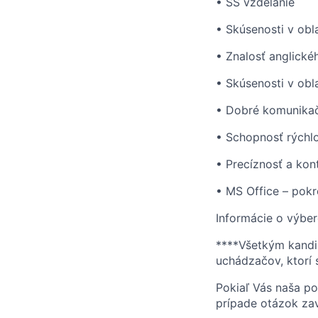
• SŠ vzdelanie
• Skúsenosti v obl
• Znalosť anglické
• Skúsenosti v obl
• Dobré komunikač
• Schopnosť rýchlo
• Precíznosť a kon
• MS Office – pokr
Informácie o výbe
****Všetkým kandi
uchádzačov, ktorí 
Pokiaľ Vás naša po
prípade otázok zav