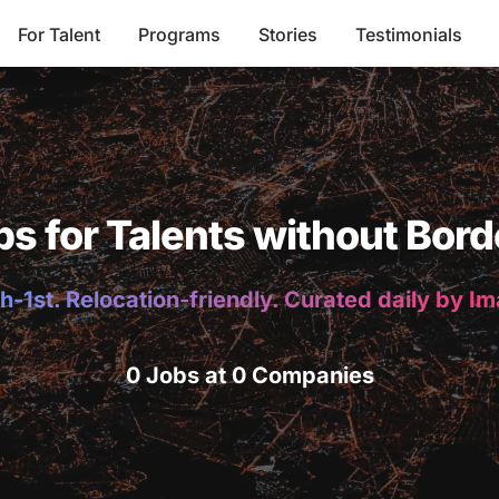
For Talent
Programs
Stories
Testimonials
bs for Talents without Bord
h-1st. Relocation-friendly. Curated daily by I
0 Jobs at 0 Companies