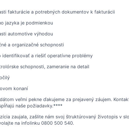
asti fakturácie a potrebných dokumentov k fakturácii
ho jazyka je podmienkou
asti automotive výhodou
né a organizačné schopnosti
 identifikovať a riešiť operatívne problémy
trolórske schopnosti, zameranie na detail
očilý
rovom konaní
dátom veľmi pekne ďakujeme za prejavený záujem. Kontak
spĺňajú naše požiadavky.****
zícia zaujala, zašlite nám svoj štruktúrovaný životopis v s
olajte na infolinku 0800 500 540.