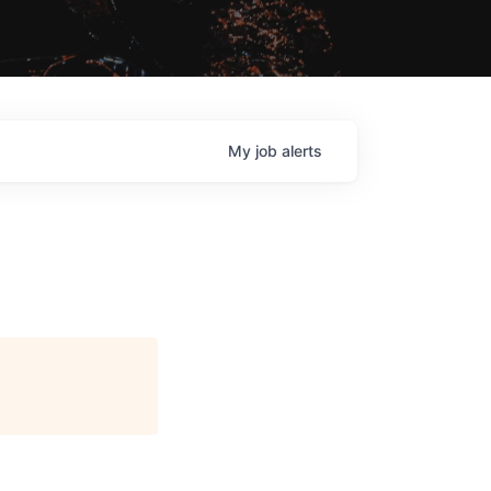
My
job
alerts