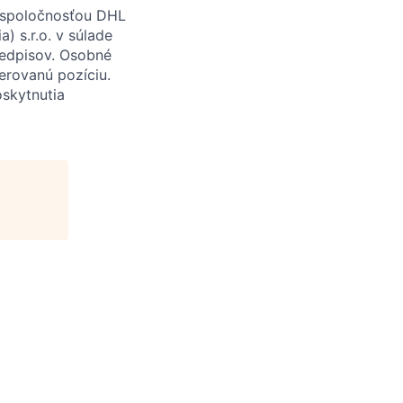
 spoločnosťou DHL
a) s.r.o. v súlade
redpisov. Osobné
erovanú pozíciu.
skytnutia