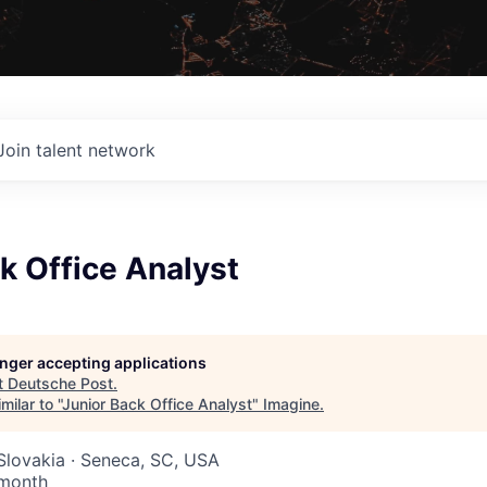
Join talent network
k Office Analyst
longer accepting applications
t
Deutsche Post
.
ilar to "
Junior Back Office Analyst
"
Imagine
.
 Slovakia · Seneca, SC, USA
 month