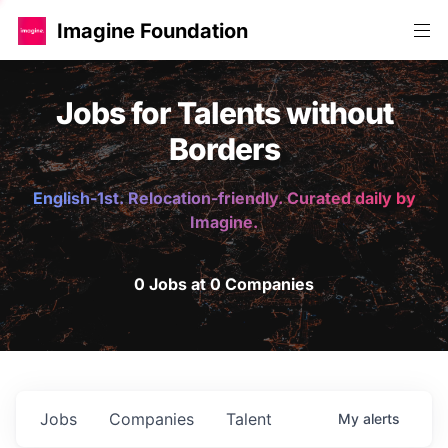
Imagine Foundation
Jobs for Talents without
Borders
English-1st. Relocation-friendly. Curated daily by
Imagine.
0 Jobs at 0 Companies
Jobs
Companies
Talent
My
alerts