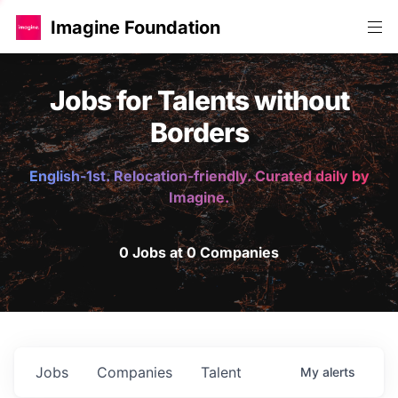
Imagine Foundation
Jobs for Talents without
Borders
English-1st. Relocation-friendly. Curated daily by
Imagine.
0 Jobs at 0 Companies
Jobs
Companies
Talent
My
alerts