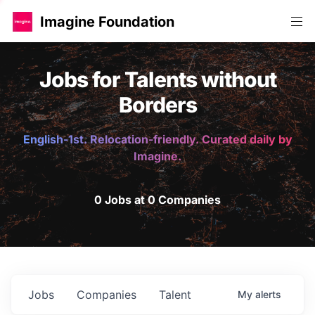
Imagine Foundation
Jobs for Talents without
Borders
English-1st. Relocation-friendly. Curated daily by
Imagine.
0 Jobs at 0 Companies
Jobs
Companies
Talent
My
alerts