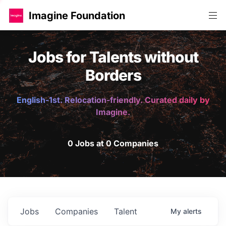
Imagine Foundation
Jobs for Talents without
Borders
English-1st. Relocation-friendly. Curated daily by
Imagine.
0 Jobs at 0 Companies
Jobs
Companies
Talent
My
alerts